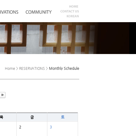
Home > RESERVATIONS >
Monthly Schedule
목
금
토
2
3