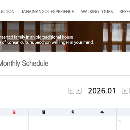
2026.01
일
월
화
수
1